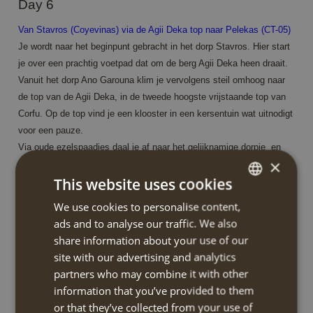
Day 6
Van Stavros (Coyevinas) via de Agii Deka top naar Pelekas (CT-05)
Je wordt naar het beginpunt gebracht in het dorp Stavros. Hier start
je over een prachtig voetpad dat om de berg Agii Deka heen draait.
Vanuit het dorp Ano Garouna klim je vervolgens steil omhoog naar
de top van de Agii Deka, in de tweede hoogste vrijstaande top van
Corfu. Op de top vind je een klooster in een kersentuin wat uitnodigt
voor een pauze.
Via oude ezelspaadjes daal je af naar het gelijknamige dorpje en
×
verder via een weg naar het pittoreske dorpje Sinarades. Hier kun je
This website uses cookies
wellicht het locale folkloremuseum bezoeken (afhankelijk van de
openingstijden).
We use cookies to personalise content,
DUTCH
Buiten Sinarades kom je bij het uitzichtpunt Aerostato, een van de
ads and to analyse our traffic. We also
ENGLISH
mooiste uitzichtpunten van het eiland. Vervolgens wandel je nog op
share information about your use of our
mooie paden door olijfgaarden en met steeds weer fantastische
site with our advertising and analytics
uitzichten naar het dorp Pelekas.
partners who may combine it with other
information that you’ve provided to them
wandeltijd/afstand: 6h / 17km
or that they’ve collected from your use of