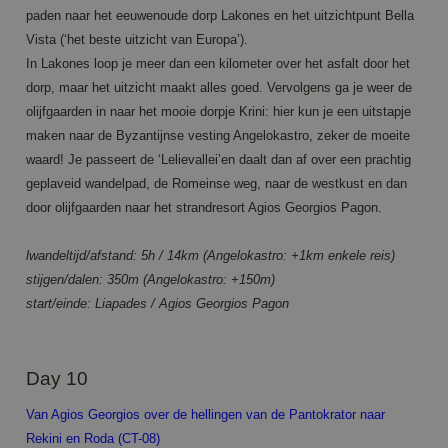
Privacy Policy
used ca
paden naar het eeuwenoude dorp Lakones en het uitzichtpunt Bella
specific
the site
Vista (‘het beste uitzicht van Europa’).
a good
In Lakones loop je meer dan een kilometer over het asfalt door het
example
maintai
dorp, maar het uitzicht maakt alles goed. Vervolgens ga je weer de
a logge
status f
olijfgaarden in naar het mooie dorpje Krini: hier kun je een uitstapje
user
maken naar de Byzantijnse vesting Angelokastro, zeker de moeite
betwee
pages.
waard! Je passeert de ‘Lelievallei’en daalt dan af over een prachtig
CookieScriptConsent
4 weeks 2
This co
CookieScript
geplaveid wandelpad, de Romeinse weg, naar de westkust en dan
days
is used
www.annahiking.nl
Cookie-
door olijfgaarden naar het strandresort Agios Georgios Pagon.
Script.
service 
rememb
lwandeltijd/afstand: 5h / 14km (Angelokastro: +1km enkele reis)
visitor
cookie
stijgen/dalen: 350m (Angelokastro: +150m)
consen
start/einde: Liapades / Agios Georgios Pagon
prefere
It is
necessa
for Coo
Script.
cookie
Day 10
banner 
work
Van Agios Georgios over de hellingen van de Pantokrator naar
properl
Rekini en Roda (CT-08)