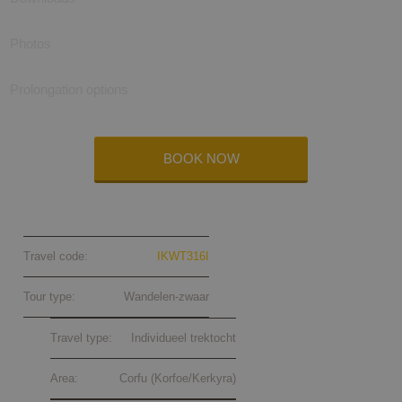
Photos
Prolongation options
BOOK NOW
Corfu Trail compleet 2026
Travel code:
IKWT316I
Tour type:
Wandelen-zwaar
Travel type:
Individueel trektocht
Area:
Corfu (Korfoe/Kerkyra)