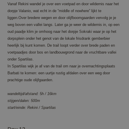
a client
als een unieke
Vanaf Rekini wandel je over een voetpad en door wildernis naar het
identifier. It
gebruikers-ID.
is included
dorpje Valanio, wat echt in de “middle of nowhere” lijkt te
Het kan
in each
worden
liggen.Over bredere wegen en door olijfboomgaarden vervolg je je
page
ingesteld door
request in
ingesloten
weg boven een vallei langs. Later ga je weer de wildernis in, op een
a site and
microsoft-
used to
oud paadje klim je omhoog naar het dorpje Sokraki waar je op het
scripts.
calculate
Algemeen
dorpsplein onder het genot van de lokale frisdrank gemberbier
visitor,
wordt
session
aangenomen
heerlijk bij kunt komen. De trail loopt verder over brede paden en
and
dat het
campaign
synchroniseert
voetpaadjes door bos en landbouwgrond naar de vruchtbare vallei
data for
tussen veel
the sites
onder Spartilas.
verschillende
analytics
Microsoft-
In Spartilas wijk je af van de trail om naar je overnachtingsplaats
reports.
domeinen,
waardoor
Barbati te komen: een uurtje rustig afdalen over een weg door
_ga_7M46RWF25F
.annahiking.nl
1 year 1
This cookie
gebruikers
month
is used by
prachtige oude olijfgaarden.
kunnen
Google
worden
Analytics to
gevolgd.
persist
wandeltijd/afstand: 5h / 16km
session
ANONCHK
10
Deze cookie
Microsoft
state.
stijgen/dalen: 500m
minutes
verzamelt
Corporation
informatie
.c.clarity.ms
start/einde: Rekini / Spartilas
over hoe de
eindgebruiker
de website
gebruikt en
over