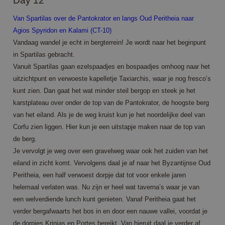
Day 12
eventuele
advertenties
die de
Van Spartilas over de Pantokrator en langs Oud Peritheia naar
eindgebruiker
mogelijk heeft
Agios Spyridon en Kalami (CT-10)
gezien
voordat hij de
Vandaag wandel je echt in bergterrein! Je wordt naar het beginpunt
genoemde
in Spartilas gebracht.
website
bezocht.
Vanuit Spartilas gaan ezelspaadjes en bospaadjes omhoog naar het
MR
1 week
Dit is een
Microsoft
uitzichtpunt en verwoeste kapelletje Taxiarchis, waar je nog fresco’s
Microsoft MSN
Corporation
kunt zien. Dan gaat het wat minder steil bergop en steek je het
1st party
.c.clarity.ms
cookie die we
karstplateau over onder de top van de Pantokrator, de hoogste berg
gebruiken om
het gebruik
van het eiland. Als je de weg kruist kun je het noordelijke deel van
van de
Corfu zien liggen. Hier kun je een uitstapje maken naar de top van
website voor
interne
de berg.
analyses te
meten.
Je vervolgt je weg over een gravelweg waar ook het zuiden van het
_clck
.annahiking.nl
1 year
This cookie is
eiland in zicht komt. Vervolgens daal je af naar het Byzantijnse Oud
used to track
Peritheia, een half verwoest dorpje dat tot voor enkele jaren
user
interactions
helemaal verlaten was. Nu zijn er heel wat taverna’s waar je van
and
engagement
een welverdiende lunch kunt genieten. Vanaf Peritheia gaat het
on the
verder bergafwaarts het bos in en door een nauwe vallei, voordat je
website to
improve user
de dorpjes Krinias en Portes bereikt. Van hieruit daal je verder af