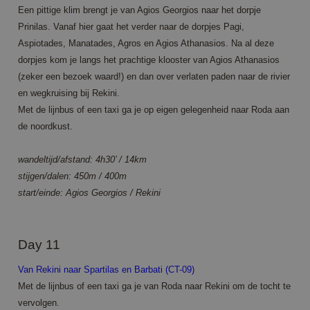
Een pittige klim brengt je van Agios Georgios naar het dorpje
Prinilas. Vanaf hier gaat het verder naar de dorpjes Pagi,
Provider /
Aspiotades, Manatades, Agros en Agios Athanasios. Na al deze
Name
Expiration
Description
Domain
dorpjes kom je langs het prachtige klooster van Agios Athanasios
Provider /
Name
Expiration
Description
_ga
1 year 1
This cookie
Google LLC
Domain
(zeker een bezoek waard!) en dan over verlaten paden naar de rivier
month
name is
.annahiking.nl
associated
en wegkruising bij Rekini.
_clsk
1 day
This cookie is
Microsoft
with
associated
.annahiking.nl
Met de lijnbus of een taxi ga je op eigen gelegenheid naar Roda aan
Google
with Microsoft
Universal
Clarity
de noordkust.
Analytics -
analytics
which is a
software. It is
significant
used to store
wandeltijd/afstand: 4h30’ / 14km
update to
information
Google's
about the
stijgen/dalen: 450m / 400m
more
user's session
commonly
and to
start/einde: Agios Georgios / Rekini
used
combine
analytics
multiple page
service.
views into a
This cookie
single user
is used to
session for
Day 11
distinguish
analytics
unique
purposes.
users by
Van Rekini naar Spartilas en Barbati (CT-09)
assigning a
MUID
1 year 3
Deze cookie
Microsoft
Met de lijnbus of een taxi ga je van Roda naar Rekini om de tocht te
randomly
weeks
wordt veel
Corporation
generated
gebruikt door
.clarity.ms
vervolgen.
number as
mijn Microsoft