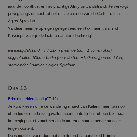
experience
and website
naar de noordkust en het prachtige Almyros zandstrand. Je vervolgt
functionality.
je weg langs de kust tot het officiele einde van de Corfu Trail in
MUID
1 year 3
Deze cookie
Microsoft
Agios Spyridon.
weeks
wordt veel
Corporation
gebruikt door
.bing.com
Vandaar neem je op eigen gelegenheid een taxi naar Kalami of
mijn Microsoft
als een unieke
Kassiopi, waar je de laatste nachten doorbrengt.
gebruikers-ID.
Het kan
worden
wandeltijd/afstand: 7h / 21km (naar de top: +1 uur en 3km)
ingesteld door
ingesloten
stijgen/dalen: 500m / 850m (naar de top: +150m stijgen en dalen)
microsoft-
start/einde: Spartilas / Agios Spyridon
scripts.
Algemeen
wordt
aangenomen
dat het
synchroniseert
Day 13
tussen veel
verschillende
Erimitis schiereiland (CT-12)
Microsoft-
domeinen,
Je kunt kiezen of je de wandeling maakt van Kalami naar Kassiopi
waardoor
gebruikers
of andersom. In beide gevallen neem je de lijnbus of een taxi naar
kunnen
worden
het beginpunt of vanaf het eindpunt terug naar je accommodatie
gevolgd.
(eigen kosten).
MR
1 week
Dit is een
Microsoft
De wandeling voert door het schitterend natuurgebied Erimitis.