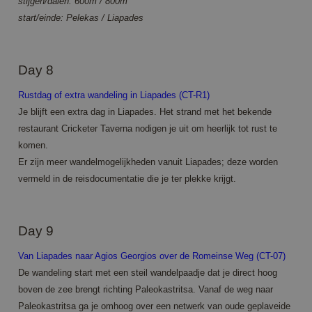
stijgen/dalen: 600m / 800m
Strictly necessary
Performance
Targeting
start/einde: Pelekas / Liapades
Functionality
Strictly necessary cookies allow core website
functionality such as user login and account
Day 8
management. The website cannot be used properly
without strictly necessary cookies.
Rustdag of extra wandeling in Liapades (CT-R1)
Name
Provider / Domain
Expiration
Descrip
Je blijft een extra dag in Liapades. Het strand met het bekende
PHPSESSID
Session
Cookie
PHP.net
restaurant Cricketer Taverna nodigen je uit om heerlijk tot rust te
generat
www.annahiking.nl
by
komen.
applica
Er zijn meer wandelmogelijkheden vanuit Liapades; deze worden
based 
the PH
vermeld in de reisdocumentatie die je ter plekke krijgt.
languag
This is 
general
purpos
identifi
Day 9
used to
maintai
user se
Van Liapades naar Agios Georgios over de Romeinse Weg (CT-07)
variable
is norm
De wandeling start met een steil wandelpaadje dat je direct hoog
a rand
boven de zee brengt richting Paleokastritsa. Vanaf de weg naar
generat
number
Google
Paleokastritsa ga je omhoog over een netwerk van oude geplaveide
how it i