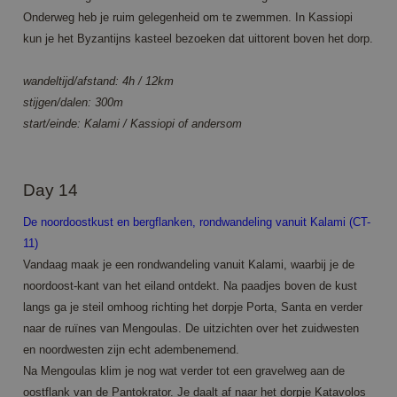
Microsoft MSN
Corporation
1st party
Onderweg heb je ruim gelegenheid om te zwemmen. In Kassiopi
.c.bing.com
cookie die we
kun je het Byzantijns kasteel bezoeken dat uittorent boven het dorp.
gebruiken om
het gebruik
van de
website voor
wandeltijd/afstand: 4h / 12km
interne
stijgen/dalen: 300m
analyses te
meten.
start/einde: Kalami / Kassiopi of andersom
SRM_B
1 year 3
Dit is een
Microsoft
weeks
Microsoft MSN
Corporation
1st party
.c.bing.com
cookie die
Day 14
zorgt voor de
goede werking
van deze
De noordoostkust en bergflanken, rondwandeling vanuit Kalami (CT-
website.
11)
SM
.c.clarity.ms
Session
Dit is een
Vandaag maak je een rondwandeling vanuit Kalami, waarbij je de
Microsoft MSN
1st party
noordoost-kant van het eiland ontdekt. Na paadjes boven de kust
cookie die we
gebruiken om
langs ga je steil omhoog richting het dorpje Porta, Santa en verder
het gebruik
van de
naar de ruïnes van Mengoulas. De uitzichten over het zuidwesten
website voor
en noordwesten zijn echt adembenemend.
interne
analyses te
Na Mengoulas klim je nog wat verder tot een gravelweg aan de
meten.
oostflank van de Pantokrator. Je daalt af naar het dorpje Katavolos