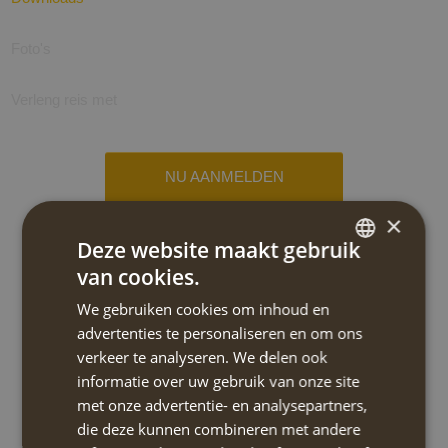
Foto's
Verleng reis met
NU AANMELDEN
×
Corfu Trail hoogtepunten 6 etappes
Deze website maakt gebruik
2026
van cookies.
DUTCH
We gebruiken cookies om inhoud en
ENGLISH
Reis code:
IKWT326I
advertenties te personaliseren en om ons
verkeer te analyseren. We delen ook
Type tocht:
Wandelen-zwaar
informatie over uw gebruik van onze site
met onze advertentie- en analysepartners,
Reis type:
Individueel trektocht
die deze kunnen combineren met andere