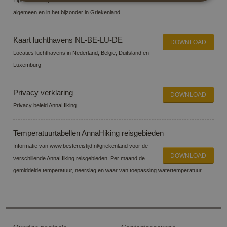
Tips over bergwandelen in het
algemeen en in het bijzonder in Griekenland.
Strikt noodzakelijk
Prestatie
Targeting
Functioneel
Kaart luchthavens NL-BE-LU-DE
DOWNLOAD
Locaties luchthavens in Nederland, België, Duitsland en
Strikt noodzakelijke cookies maken de
kernfunctionaliteiten van de website mogelijk, zoals
Luxemburg
gebruikersaanmelding en accountbeheer. De
website kan niet goed worden gebruikt zonder de
strikt noodzakelijke cookies.
Privacy verklaring
DOWNLOAD
Aanbieder /
Privacy beleid AnnaHiking
Naam
Vervaldatum
Omsc
Domein
PHPSESSID
Sessie
Cook
PHP.net
Temperatuurtabellen AnnaHiking reisgebieden
gene
www.annahiking.nl
appli
Informatie van www.bestereistijd.nl/griekenland voor de
base
PHP
DOWNLOAD
verschillende AnnaHiking reisgebieden. Per maand de
lang
This 
gemiddelde temperatuur, neerslag en waar van toepassing watertemperatuur.
gene
purp
ident
used
main
user 
variab
norm