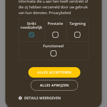
Gebied:
informatie die u aan hen heeft verstrekt of
Corfu (Kerkyra)
die zij hebben verzameld door uw gebruik
Aantal dagen:
8 (te verlengen)
van hun diensten.
Privacybeleid
Strikt
Prestatie
Targeting
noodzakelijk
IKWT326I Reisbeschrijving 2026
DOWNLOAD
Functioneel
IKWT326I Hoogteprofielen 2026
DOWNLOAD
IKWT326I Beschrijving overnachtingslocaties Corfu
ALLES ACCEPTEREN
DOWNLOAD
Algemene informatie en tips over Griekenland
ALLES AFWIJZEN
Een aantal handige weetjes als je in Griekenland wilt reizen.
DOWNLOAD
DETAILS WEERGEVEN
Bergwandelen in Griekenland
DOWNLOAD