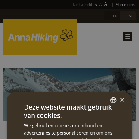
A
A
Leesbaarheid:
A
|
Meer contrast
FOTO'S
HOME
A
EN
NL
LINKS
OVER ONS
DOWNLOADS
REISAANBOD
NIEUWSBRIEF
REIS SELECTEREN
BLOGS
TERUG
REFERENTIES
×
CONTACT
Deze website maakt gebruik
van cookies.
DUTCH
EXTRA
We gebruiken cookies om inhoud en
ENGLISH
Nieuwsbrief
advertenties te personaliseren en om ons