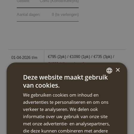
Gebied:
Corfu (Korfoe/Kerkyra)
Aantal dagen:
8 (te verlengen)
Data en prijzen
€795 (2pk) / €1090 (1pk) / €735 (3pk) /
01-04-2026 t/m
€1230 (alleenreizend)
31-05-2026
i
×
Deze website maakt gebruik
€905 (2pk) / €1235 (1pk) / €835 (3pk) /
01-06-2026 t/m
van cookies.
DUTCH
€1410 (alleenreizend)
30-06-2026
i
We gebruiken cookies om inhoud en
ENGLISH
advertenties te personaliseren en om ons
€905 (2pk) / €1235 (1pk) / €835 (3pk) /
01-09-2026 t/m
verkeer te analyseren. We delen ook
€1410 (alleenreizend)
30-09-2026
i
informatie over uw gebruik van onze site
met onze advertentie- en analysepartners,
€795 (2pk) / €1090 (1pk) / €735 (3pk) /
01-10-2026 t/m
die deze kunnen combineren met andere