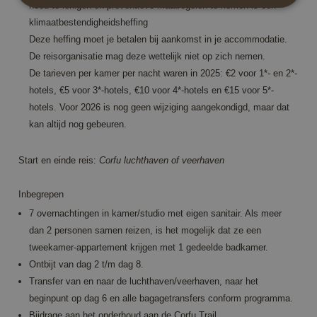
nood te lenigen en preventieve maatregelen te nemen is een
klimaatbestendigheidsheffing
Strikt noodzakelijk
Prestatie
Targeting
Deze heffing moet je betalen bij aankomst in je accommodatie.
Functioneel
De reisorganisatie mag deze wettelijk niet op zich nemen.
De tarieven per kamer per nacht waren in 2025: €2 voor 1*- en 2*-
Strikt noodzakelijke cookies maken de
hotels, €5 voor 3*-hotels, €10 voor 4*-hotels en €15 voor 5*-
kernfunctionaliteiten van de website mogelijk, zoals
gebruikersaanmelding en accountbeheer. De
hotels. Voor 2026 is nog geen wijziging aangekondigd, maar dat
website kan niet goed worden gebruikt zonder de
kan altijd nog gebeuren.
strikt noodzakelijke cookies.
Aanbieder /
Naam
Vervaldatum
Omsc
Domein
Start en einde reis
:
Corfu luchthaven of veerhaven
PHPSESSID
Sessie
Cook
PHP.net
gene
www.annahiking.nl
Inbegrepen
appli
base
7 overnachtingen in kamer/studio met eigen sanitair. Als meer
PHP
lang
dan 2 personen samen reizen, is het mogelijk dat ze een
This 
tweekamer-appartement krijgen met 1 gedeelde badkamer.
gene
purp
Ontbijt van dag 2 t/m dag 8.
ident
used
Transfer van en naar de luchthaven/veerhaven, naar het
main
beginpunt op dag 6 en alle bagagetransfers conform programma.
user 
variab
Bijdrage aan het onderhoud aan de Corfu Trail.