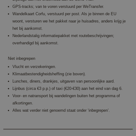
norm
ran
GPS-tracks; van te voren verstuurd per WeTransfer.
gene
numb
Wandelkaart Corfu, verstuurd per post. Als je binnen de EU
it is
woont, versturen we het pakket naar je huisadres, anders krijg je
be sp
Google Privacy Policy
the s
het bij aankomst.
a go
exam
Nederlandstalig informatiepakket met routebeschrijvingen;
main
overhandigd bij aankomst.
a log
statu
user
page
Niet inbegrepen
CookieScriptConsent
4 weken 2
This 
CookieScript
Vlucht en verzekeringen.
dagen
used
www.annahiking.nl
Cook
Klimaatbestendigheidsheffing (zie boven).
Scri
Lunches, diners, drankjes, uitgaven van persoonlijke aard.
servi
reme
Lijnbus (circa €3 p.p.) of taxi (€20-€30) aan het eind van dag 6.
visit
cons
Voor- en natransport bij wandelingen buiten het programma of
prefe
afkortingen.
It is
neces
Alles wat verder niet genoemd staat onder ‘inbegrepen’.
Cook
Scri
cook
bann
work
prope