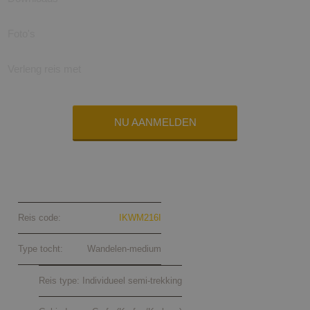
Foto's
Verleng reis met
NU AANMELDEN
Corfu semi-trekking individueel
2026
Reis code:
IKWM216I
Type tocht:
Wandelen-medium
Reis type:
Individueel semi-trekking