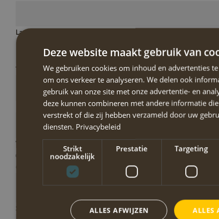
Land
Deze website maakt gebruik van coo
We gebruiken cookies om inhoud en advertenties te
Telefoonnummer
om ons verkeer te analyseren. We delen ook inform
gebruik van onze site met onze advertentie- en anal
deze kunnen combineren met andere informatie die 
E-mailadres
*
verstrekt of die zij hebben verzameld door uw gebr
diensten.
Privacybeleid
Vegetarisch
Strikt
Prestatie
Targeting
Nee
noodzakelijk
Ja
Ja, met vis
Gegevens thuisblijver(s)
Speciale voedingswensen
ALLES AFWIJZEN
ALLES 