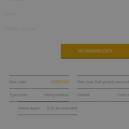
Foto's
Verleng reis met
NU AANMELDEN
Semi-trekking Corfu self-guided 202
Reis code:
IKWM216I
Reis type:
Self-guided semi-tre
Type tocht:
Hiking-medium
Gebied:
Corfu i
Aantal dagen:
8 (to be extended)