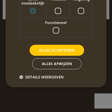
noodzakelijk
Griekenland en danken wij Fred en Annelies voor een prachtige reis.
Terug naar de vorige pagina
Functioneel
Overige pagina's
Contactgegevens
Wandelen in Griekenland
NL: +31 6 282 505 64
Wandelen Griekenland
ALLES ACCEPTEREN
GR: +30 6970 648 134
Privacy verklaring
GR: +30 26590 22300
Reis- en
info@annahiking.nl
ALLES AFWIJZEN
betalingsvoorwaarden
DETAILS WEERGEVEN
© 2013 - 2026 Anna Hiking. Alle rechten voorbehouden.
Cookie statement
Privacy statement
Instellingen
Strikt noodzakelijk
Prestatie
Targeting
Functioneel