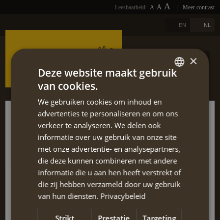
A
A
Leesbaarheid:
A
|
Meer contrast
FOTO'S
HOME
A
EN
NL
LINKS
OVER ONS
×
DOWNLOADS
REISAANBOD
Deze website maakt gebruik
van cookies.
DUTCH
NIEUWSBRIEF
REIS SELECTEREN
We gebruiken cookies om inhoud en
ENGLISH
Goed meegedacht
advertenties te personaliseren en om ons
BLOGS
TERUG
verkeer te analyseren. We delen ook
Zagoria middelzwaar, mei 2023
informatie over uw gebruik van onze site
REFERENTIES
met onze advertentie- en analysepartners,
Het boeken met AnnaHiking verliep heel fijn. Het contact verliep vlot
die deze kunnen combineren met andere
CONTACT
en aangezien we enkele wijzigingen wilden maken aan de reis
informatie die u aan hen heeft verstrekt of
dachten ze heel fijn mee om zo onze reis perfect te maken.
die zij hebben verzameld door uw gebruik
EXTRA
Gedurende de reis was alles zeer goed verzorgd! Bagagevervoer en
van hun diensten.
Privacybeleid
taxi’s waren in orde, evenals alle locaties en het ontbijt. Al met al
hebben wij genoten van een week hiken in het binnenland van
Strikt
Prestatie
Targeting