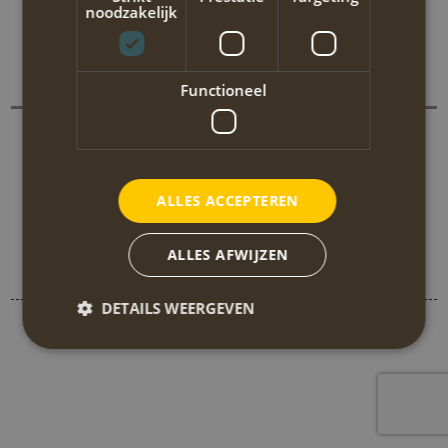
in onze kamer. Een topvakantie mede dankzij Annahiking.
noodzakelijk
Terug naar de vorige pagina
Functioneel
Overige pagina's
Contactgegevens
Wandelen in Griekenland
NL: +31 6 282 505 64
Wandelen Griekenland
GR: +30 6970 648 134
ALLES ACCEPTEREN
Privacy verklaring
GR: +30 26590 22300
Reis- en
info@annahiking.nl
ALLES AFWIJZEN
betalingsvoorwaarden
DETAILS WEERGEVEN
© 2013 - 2026 Anna Hiking. Alle rechten voorbehouden.
Cookie statement
Privacy statement
Instellingen
Strikt noodzakelijk
Prestatie
Targeting
Functioneel