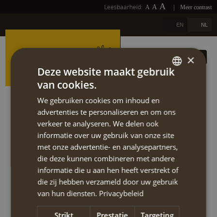
A
Leesbaarheid:
|
A
A
Meer contrast
FOTO'S
HOME
A
EN
NL
LINKS
OVER ONS
×
DOWNLOADS
REISAANBOD
Deze website maakt gebruik
van cookies.
DUTCH
NIEUWSBRIEF
REIS SELECTEREN
We gebruiken cookies om inhoud en
ENGLISH
Een totaal van 140 km gewandeld
advertenties te personaliseren en om ons
BLOGS
TERUG
verkeer te analyseren. We delen ook
Andros Route trektocht, mei 2019
informatie over uw gebruik van onze site
REFERENTIES
met onze advertentie- en analysepartners,
Wij hebben twee schitterende weken gehad op Andros. Een totaal
die deze kunnen combineren met andere
CONTACT
van 140 km gewandeld. Ons bagage werd van hotel naar hotel
informatie die u aan hen heeft verstrekt of
gebracht. De organisatie hiervan heeft Annahiking perfect
die zij hebben verzameld door uw gebruik
EXTRA
geregeld. De taxi’s voor de bagage kwamen op tijd, iedereen wist
van hun diensten.
Privacybeleid
wat er moest gebeuren, wij hoefden alleen maar te wandelen en te
genieten en bij aankomst in het hotel stonden onze koffers keurig
Strikt
Prestatie
Targeting