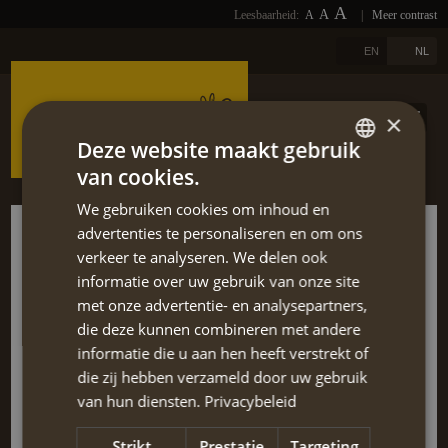
A
A
Leesbaarheid:
A
|
Meer contrast
FOTO'S
HOME
A
EN
NL
LINKS
OVER ONS
×
DOWNLOADS
REISAANBOD
Deze website maakt gebruik
van cookies.
NIEUWSBRIEF
REIS SELECTEREN
DUTCH
We gebruiken cookies om inhoud en
ENGLISH
Heerlijk Eilandhoppen
BLOGS
advertenties te personaliseren en om ons
TERUG
verkeer te analyseren. We delen ook
Dodekanese
informatie over uw gebruik van onze site
REFERENTIES
met onze advertentie- en analysepartners,
Dodekanese eilanden, april/mei 2024
die deze kunnen combineren met andere
CONTACT
We genoten van de prachtige natuur, de zon en de altijd aanwezige
informatie die u aan hen heeft verstrekt of
zeebries. De lokaties waren aangenaam en verzorgd, we werden
die zij hebben verzameld door uw gebruik
EXTRA
verrast door mooie kerkjes, de typische sfeer (vooral op Patmos!),
van hun diensten.
Privacybeleid
de ruwe getuigenissen van oude beschavingen en telkens
vriendelijke, warme lokale contacten.
Strikt
Prestatie
Targeting