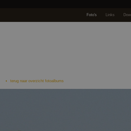
Foto's
Links
Dow
Home
Over ons
Reisaanbod
Reis selectere
Cycladen: Tinos Hetty
Cycladen, Tinos: foto's van Hetty Schuppert (S-Cape)
terug naar overzicht fotoalbums