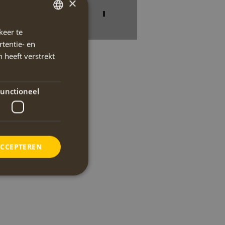
×
keer te
DUTCH
tentie- en
ENGLISH
 heeft verstrekt
unctioneel
ACCEPTEREN
elding en