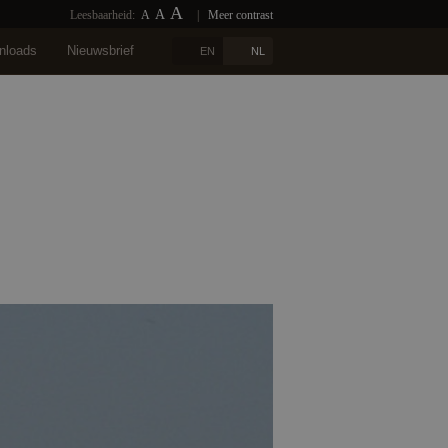
A
A
Leesbaarheid:
A
|
Meer contrast
nloads
Nieuwsbrief
EN
NL
n
Blogs
Referenties
Contact