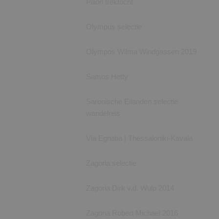
Pilion trektocht
Naam
Olympus selectie
PHPSESSID
Olympos Wilma Windgassen 2019
CookieScriptConse
Samos Hetty
Saronische Eilanden selectie
wandelreis
Naam
Aanbi
Via Egnatia | Thessaloniki-Kavala
Naam
Dome
_ga
_clsk
Micro
Zagoria selectie
.anna
MUID
Micro
Zagoria Dirk v.d. Wulp 2014
Corpo
_ga_7M46RWF25F
.clari
Zagoria Robert Michael 2016
ANONCHK