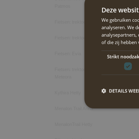
Patmos
Deze websit
We gebruiken coo
Fietsen: trektocht Rhodos
analyseren. We de
analysepartners,
Fietsen: trektocht Turkije
of die zij hebbe
Fietsen: Evia
Strikt noodzak
Fietsen: trektocht Macedonie-
Meteora
DETAILS WE
Kythira Hetty
Menalon Trail Anna
MenalonTrail Hetty
Strikt noodzakelijke
accountbeheer. De we