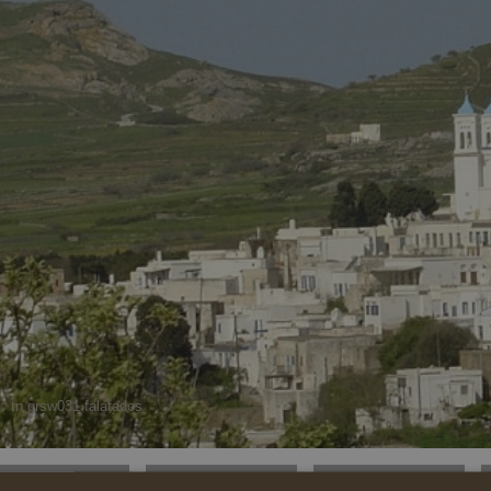
tn grsw031 falatados