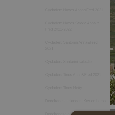
Cycladen: Naxos Anna&Fred 2021
Cycladen: Naxos Strada Anna &
Fred 2021-2022
Cycladen: Santorini Anna&Fred
2021
Cycladen: Santorini selectie
Cycladen: Tinos Anna&Fred 2021
Cycladen: Tinos Hetty
Dodekanese eilanden: Kos en Leros
Dodekanese eilanden: Kalymnos en