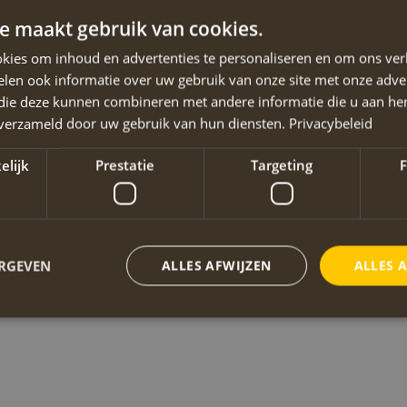
e maakt gebruik van cookies.
kies om inhoud en advertenties te personaliseren en om ons ver
len ook informatie over uw gebruik van onze site met onze adver
 die deze kunnen combineren met andere informatie die u aan hen
n verzameld door uw gebruik van hun diensten.
Privacybeleid
elijk
Prestatie
Targeting
F
ERGEVEN
ALLES AFWIJZEN
ALLES 
Strikt noodzakelijk
Prestatie
Targeting
Functioneel
 cookies maken de kernfunctionaliteiten van de website mogelijk, zoals gebruikersaanm
bsite kan niet goed worden gebruikt zonder de strikt noodzakelijke cookies.