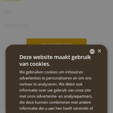
Foto's
Verleng reis met
NU AANMELDEN
×
Deze website maakt gebruik
NIEUW!! Kythira eilandwandelreis
van cookies.
individueel 2024
DUTCH
We gebruiken cookies om inhoud en
ENGLISH
advertenties te personaliseren en om ons
Reis code:
KYWS114I
verkeer te analyseren. We delen ook
informatie over uw gebruik van onze site
Type tocht:
Wandelen-licht
met onze advertentie- en analysepartners,
die deze kunnen combineren met andere
Reis type:
Individueel standplaats
informatie die u aan hen heeft verstrekt of