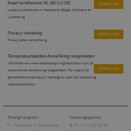
Kaart luchthavens NL-BE-LU-DE
DOWNLOAD
Strikt noodzakelijk
Prestatie
Targeting
Locaties luchthavens in Nederland, België, Duitsland en
Functioneel
Luxemburg
Strikt noodzakelijke cookies maken de
kernfunctionaliteiten van de website mogelijk, zoals
Privacy verklaring
gebruikersaanmelding en accountbeheer. De
DOWNLOAD
website kan niet goed worden gebruikt zonder de
Privacy beleid AnnaHiking
strikt noodzakelijke cookies.
Aanbieder /
Naam
Vervaldatum
Omsc
Temperatuurtabellen AnnaHiking reisgebieden
Domein
Informatie van www.bestereistijd.nl/griekenland voor de
PHPSESSID
Sessie
Cook
PHP.net
DOWNLOAD
gene
www.annahiking.nl
verschillende AnnaHiking reisgebieden. Per maand de
appli
gemiddelde temperatuur, neerslag en waar van toepassing
base
PHP
watertemperatuur.
lang
This 
gene
purp
ident
used
main
user 
Overige pagina's
Contactgegevens
variab
norm
Wandelen in Griekenland
NL: +31 6 282 505 64
ran
gene