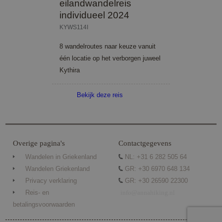
eilandwandelreis
lang
This 
individueel 2024
gene
purp
KYWS114I
ident
used
8 wandelroutes naar keuze vanuit
main
user 
één locatie op het verborgen juweel
variab
norm
Kythira
ran
gene
numb
Bekijk deze reis
it is
be sp
Google Privacy Policy
the s
a go
exam
main
a log
Overige pagina's
Contactgegevens
statu
user
Wandelen in Griekenland
NL: +31 6 282 505 64
page
Wandelen Griekenland
GR: +30 6970 648 134
CookieScriptConsent
4 weken 2
This 
CookieScript
dagen
used
Privacy verklaring
GR: +30 26590 22300
www.annahiking.nl
Cook
Reis- en
info@annahiking.nl
Scri
servi
betalingsvoorwaarden
reme
visit