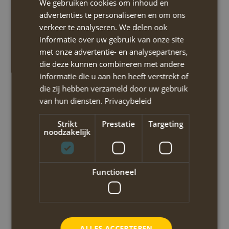
We gebruiken cookies om inhoud en
ENGLISH
advertenties te personaliseren en om ons
Reis Locatie
verkeer te analyseren. We delen ook
informatie over uw gebruik van onze site
Binnenland
met onze advertentie- en analysepartners,
Eilanden
die deze kunnen combineren met andere
informatie die u aan hen heeft verstrekt of
Kust en bergen
die zij hebben verzameld door uw gebruik
van hun diensten.
Privacybeleid
ZOEKEN
Strikt
Prestatie
Targeting
noodzakelijk
Functioneel
ALLES ACCEPTEREN